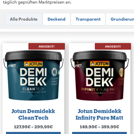
täglich geprüften Marktpreisen an.
Alle Produkte
Deckend
Transparent
Grundieru
ANGEBOT!
ANGEBOT!
Jotun Demidekk
Jotun Demidekk
CleanTech
Infinity Pure Matt
127,95
€
–
299,95
€
149,95
€
–
359,95
€