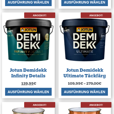
AUSFÜHRUNG WÄHLEN
AUSFÜHRUNG WÄHLEN
ANGEBOT!
ANGEBOT!
Jotun Demidekk
Jotun Demidekk
Infinity Details
Ultimate Täckfärg
139,95
€
109,95
€
–
279,00
€
AUSFÜHRUNG WÄHLEN
AUSFÜHRUNG WÄHLEN
ANGEBOT!
ANGEBOT!