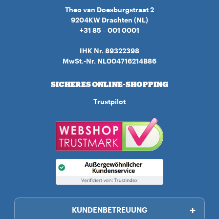
Theo van Doesburgstraat 2
9204KW Drachten (NL)
+31 85 – 001 0001
IHK Nr. 89322398
MwSt.-Nr. NL004716214B86
SICHERES ONLINE-SHOPPING
Trustpilot
KUNDENBETREUUNG